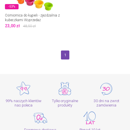
-53%
Ośmiornica do kąpieli - zjeżdżalnia z
kubeczkami Wyprzedaż
23,00
zł
48,50
zł
1
99% naszych klientów
Tylko oryginalne
30 dni na zwrot
nas poleca
produkty
zamówienia
Darmowa dostawa
Ponad 10 lat