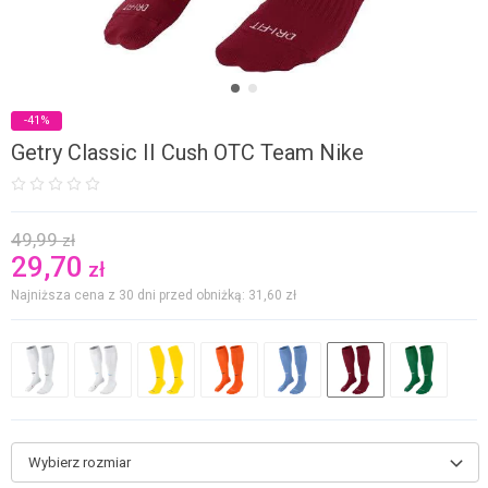
-41%
Getry Classic II Cush OTC Team Nike
49,99
zł
29,70
zł
Najniższa cena z 30 dni przed obniżką: 31,60
zł
Wybierz rozmiar