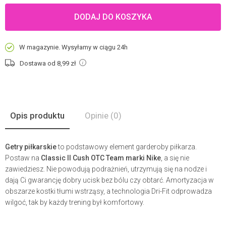
DODAJ DO KOSZYKA
W magazynie. Wysyłamy w ciągu 24h
Dostawa od 8,99
zł
Opis produktu
Opinie
(0)
Getry piłkarskie
to podstawowy element garderoby piłkarza.
Postaw na
Classic II Cush OTC Team marki Nike
, a się nie
zawiedziesz. Nie powodują podrażnień, utrzymują się na nodze i
dają Ci gwarancję dobry ucisk bez bólu czy obtarć. Amortyzacja w
obszarze kostki tłumi wstrząsy, a technologia Dri-Fit odprowadza
wilgoć, tak by każdy trening był komfortowy.