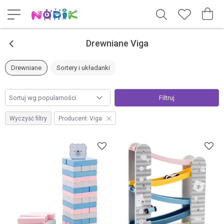
<
Drewniane Viga
Drewniane
Sortery i układanki
Filtruj
Wyczyść filtry
Producent:
Viga