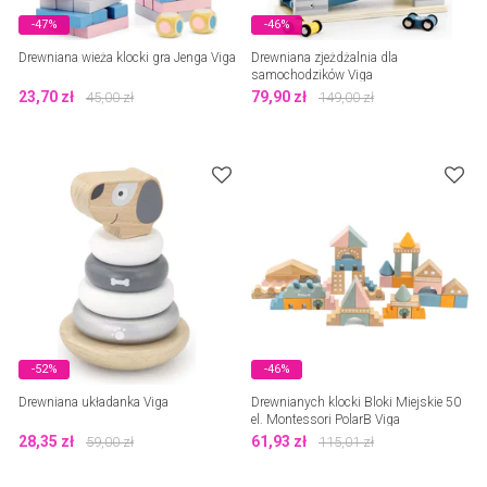
-47%
-46%
Drewniana wieża klocki gra Jenga Viga
Drewniana zjeżdżalnia dla
samochodzików Viga
23,70
zł
79,90
zł
45,00
zł
149,00
zł
-52%
-46%
Drewniana układanka Viga
Drewnianych klocki Bloki Miejskie 50
el. Montessori PolarB Viga
28,35
zł
61,93
zł
59,00
zł
115,01
zł