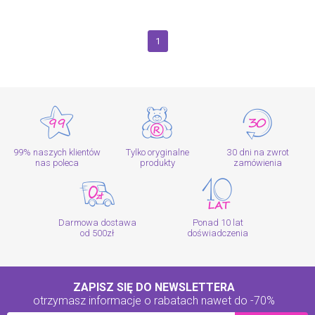
1
99% naszych klientów
Tylko oryginalne
30 dni na zwrot
nas poleca
produkty
zamówienia
Darmowa dostawa
Ponad 10 lat
od 500zł
doświadczenia
ZAPISZ SIĘ DO NEWSLETTERA
otrzymasz informacje o rabatach
nawet do -70%