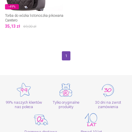
-49%
Torba do wózka listonoszka pikowana
Caretero
35,13
zł
69,00
zł
1
99% naszych klientów
Tylko oryginalne
30 dni na zwrot
nas poleca
produkty
zamówienia
Darmowa dostawa
Ponad 10 lat