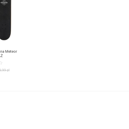
ana Meteor
AŻ
9,99
zł