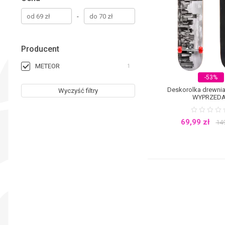
-
Producent
METEOR
1
-53%
Deskorolka drewni
Wyczyść filtry
WYPRZED
69,99
zł
14