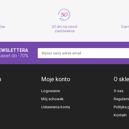
alne
30 dni na zwrot
Dar
zamówienia
NEWSLETTERA
nawet do -70%
h
Moje konto
O skl
Logowanie
O nas
Mój schowek
Regulam
Ustawienia konta
Polityka
Kontakt