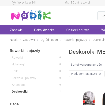
Wysyłka w 24h
30 dni na zwrot
Zabawki
Pokój dziecka
Odzież i obuwie
Wó
Nodik
Zabawki
Ogród i sport
Rowerki i pojazdy
Deskorolk
Rowerki i pojazdy
Deskorolki M
Rowerki
0
Hulajnogi
0
Rolki
0
Producent:
METEOR
Jeździki i pojazdy
0
Akcesoria
0
Deskorolki
1
Cena