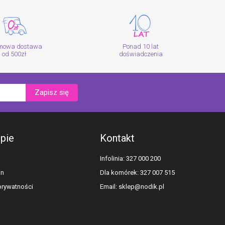
mowa dostawa
Ponad 10 lat
od 500zł
doświadczenia
Zapisz się
epie
Kontakt
Infolinia: 327 000 200
in
Dla komórek: 327 007 515
 prywatności
Email:
sklep@nodik.pl