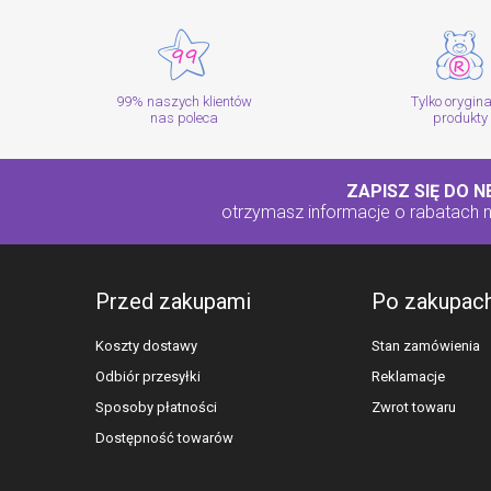
99% naszych klientów
Tylko orygin
nas poleca
produkty
ZAPISZ SIĘ DO 
otrzymasz informacje o rabatach
Przed zakupami
Po zakupac
Koszty dostawy
Stan zamówienia
Odbiór przesyłki
Reklamacje
Sposoby płatności
Zwrot towaru
Dostępność towarów