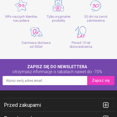
99% naszych klientów
Tylko oryginalne
30 dni na zwrot
nas poleca
produkty
zamówienia
Darmowa dostawa
Ponad 10 lat
od 500zł
doświadczenia
ZAPISZ SIĘ DO NEWSLETTERA
otrzymasz informacje o rabatach
nawet do -70%
Zapisz się
Przed zakupami