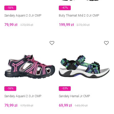
-56%
-47%
Sandały Aquarii 2.0 Jr CMP
Buty Thiamat Mid 2.0 Jr CMP
79,99
zł
199,99
zł
179,99
zł
379,99
zł
-56%
-53%
Sandały Aquarii 2.0 Jr CMP
Sandały Hamal Jr CMP
79,99
zł
69,99
zł
179,99
zł
149,99
zł