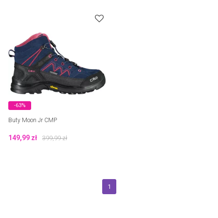
-63%
Buty Moon Jr CMP
149,99
zł
399,99
zł
1