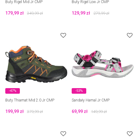
Buty Rigel Mid Jr CMP
Buty Rigel Low Jr CMP
179,99
zł
129,99
zł
349,99
zł
279,99
zł
-47%
-53%
Buty Thiamat Mid 2.0 Jr CMP
Sandały Hamal Jr CMP
199,99
zł
69,99
zł
379,99
zł
149,99
zł