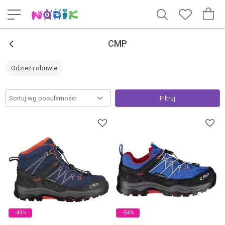
<
CMP
Odzież i obuwie
Filtruj
-49%
-54%