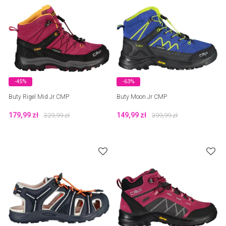
-45%
-63%
Buty Rigel Mid Jr CMP
Buty Moon Jr CMP
179,99
zł
149,99
zł
329,99
zł
399,99
zł