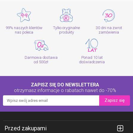
99% naszych klientów
Tylko oryginalne
30 dni na zwrot
nas poleca
produkty
zamówienia
Darmowa dostawa
Ponad 10 lat
od 500zł
doświadczenia
ZAPISZ SIĘ DO NEWSLETTERA
otrzymasz informacje o rabatach
nawet do -70%
Zapisz się
Przed zakupami