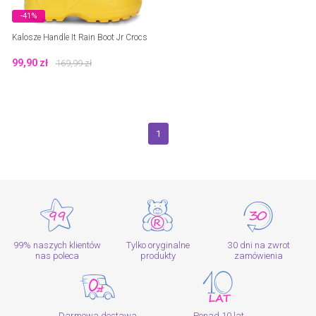
-41%
Kalosze Handle It Rain Boot Jr Crocs
99,90
zł
169,99
zł
1
99% naszych klientów
Tylko oryginalne
30 dni na zwrot
nas poleca
produkty
zamówienia
Darmowa dostawa
Ponad 10 lat