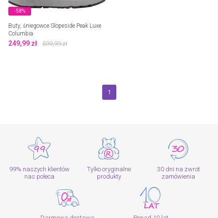
-58%
Buty, śniegowce Slopeside Peak Luxe
Columbia
249,99
zł
599,99
zł
1
99% naszych klientów
Tylko oryginalne
30 dni na zwrot
nas poleca
produkty
zamówienia
Darmowa dostawa
Ponad 10 lat