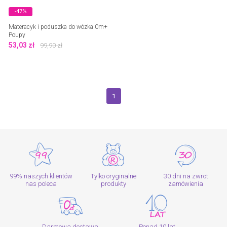
-47%
Materacyk i poduszka do wózka 0m+
Poupy
53,03
zł
99,90
zł
1
99% naszych klientów
Tylko oryginalne
30 dni na zwrot
nas poleca
produkty
zamówienia
Darmowa dostawa
Ponad 10 lat