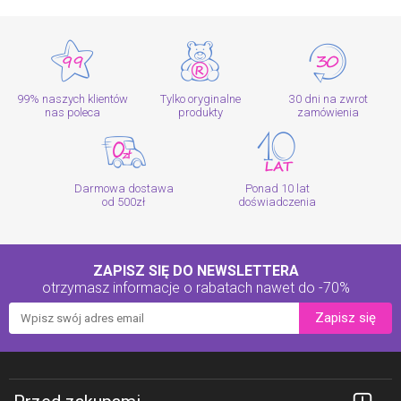
99% naszych klientów
Tylko oryginalne
30 dni na zwrot
nas poleca
produkty
zamówienia
Darmowa dostawa
Ponad 10 lat
od 500zł
doświadczenia
ZAPISZ SIĘ DO NEWSLETTERA
otrzymasz informacje o rabatach
nawet do -70%
Zapisz się