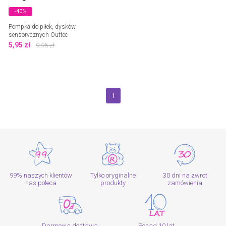
-40%
Pompka do piłek, dysków
sensorycznych Outtec
5,95
zł
9,95
zł
1
99% naszych klientów
Tylko oryginalne
30 dni na zwrot
nas poleca
produkty
zamówienia
Darmowa dostawa
Ponad 10 lat