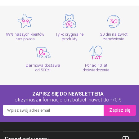
99% naszych klientów
Tylko oryginalne
30 dni na zwrot
nas poleca
produkty
zamówienia
Darmowa dostawa
Ponad 10 lat
od 500zł
doświadczenia
ZAPISZ SIĘ DO NEWSLETTERA
otrzymasz informacje o rabatach
nawet do -70%
Zapisz się