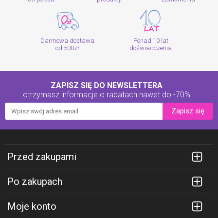
Darmowa dostawa
Ponad 10 lat
od 500zł
doświadczenia
ZAPISZ SIĘ DO NEWSLETTERA
otrzymasz informacje o rabatach
nawet do -70%
Zapisz się
Przed zakupami
Po zakupach
Moje konto