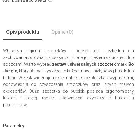
Dostawa od 8,99
zł
Opis produktu
Opinie
(0)
Właściwa higiena smoczków i butelek jest niezbędna dla
zachowania zdrowia maluszka karmionego mlekiem sztucznym lub
soczkami. Warto wybrać
zestaw uniwersalnych szczotek
marki
Bo
Jungle
, który ułatwi czyszczenie każdej, nawet nietypowej butelki lub
bidonu. W zestawie znajduje się malutka szczoteczka z wypustkami,
odpowiednia do czyszczenia smoczków oraz innych małych
akcesoriów. Duża szczotka do butelek posiada ergonomiczny
kształt i ugiętą rączkę, ułatwiającą czyszczenie butelek i
pojemników.
Parametry
: