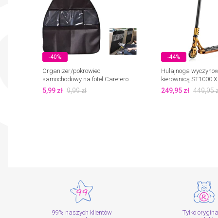
-40%
-44%
Organizer/pokrowiec
Hulajnoga wyczynow
samochodowy na fotel Caretero
kierownicą ST1000 X
5,99
zł
9,99
zł
249,95
zł
449,95
z
99% naszych klientów
Tylko orygin