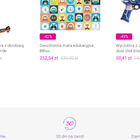
-42%
-49%
a z obrotową
Dwustronna mata edukacyjna
Wyrzutnia z
ride
BBluv
dual shot bla
Silverlit
ł
252,54
zł
439,00
zł
50,41
zł
99
alne
30 dni na zwrot
Dar