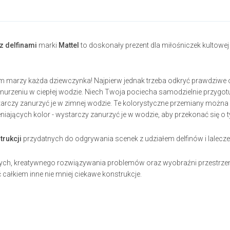
z delfinami
marki
Mattel
to doskonały prezent dla miłośniczek kultowej 
m marzy każda dziewczynka! Najpierw jednak trzeba odkryć prawdziwe 
nurzeniu w ciepłej wodzie. Niech Twoja pociecha samodzielnie przygotu
tarczy zanurzyć je w zimnej wodzie. Te kolorystyczne przemiany możn
niających kolor - wystarczy zanurzyć je w wodzie, aby przekonać się o 
trukcji
przydatnych do odgrywania scenek z udziałem delfinów i laleczek
ych, kreatywnego rozwiązywania problemów oraz wyobraźni przestrzenn
całkiem inne nie mniej ciekawe konstrukcje.