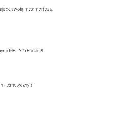
ycające swoją metamorfozą.
jnymi MEGA™ i Barbie®
iami tematycznymi