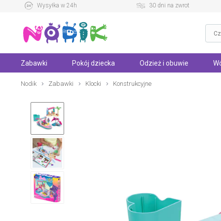
Wysyłka w 24h
30 dni na zwrot
Zabawki
Pokój dziecka
Odzież i obuwie
Wó
Nodik
Zabawki
Klocki
Konstrukcyjne