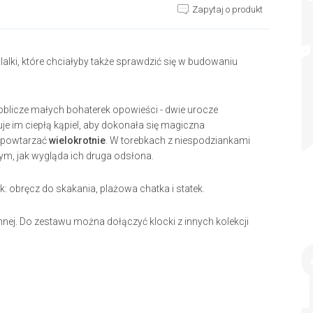
Zapytaj o produkt
lalki, które chciałyby także sprawdzić się w budowaniu
oblicze małych bohaterek opowieści - dwie urocze
je im ciepłą kąpiel, aby dokonała się magiczna
a powtarzać
wielokrotnie
. W torebkach z niespodziankami
tym, jak wygląda ich druga odsłona.
: obręcz do skakania, plażowa chatka i statek.
ej. Do zestawu można dołączyć klocki z innych kolekcji