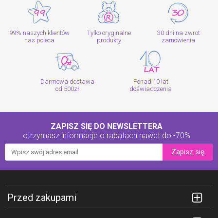
99% naszych klientów
Tylko oryginalne
30 dni na zwrot
nas poleca
produkty
zamówienia
Darmowa dostawa
Ponad 10 lat
od 500zł
doświadczenia
ZAPISZ SIĘ DO NEWSLETTERA
otrzymasz informacje o rabatach
nawet do -70%
Zapisz się
Przed zakupami