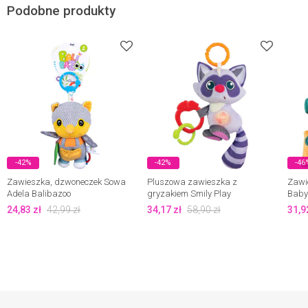
Podobne produkty
-42%
-42%
-46
Zawieszka, dzwoneczek Sowa
Pluszowa zawieszka z
Zawi
Adela Balibazoo
gryzakiem Smily Play
Baby
24,83
zł
42,99
zł
34,17
zł
58,90
zł
31,9