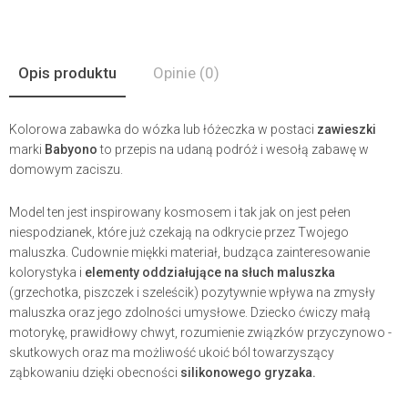
Opis produktu
Opinie
(0)
Kolorowa zabawka do wózka lub łóżeczka w postaci
zawieszki
marki
Babyono
to przepis na udaną podróż i wesołą zabawę w
domowym zaciszu.
Model ten jest inspirowany kosmosem i tak jak on jest pełen
niespodzianek, które już czekają na odkrycie przez Twojego
maluszka. Cudownie miękki materiał, budząca zainteresowanie
kolorystyka i
elementy oddziałujące na słuch maluszka
(grzechotka, piszczek i szeleścik) pozytywnie wpływa na zmysły
maluszka oraz jego zdolności umysłowe. Dziecko ćwiczy małą
motorykę, prawidłowy chwyt, rozumienie związków przyczynowo -
skutkowych oraz ma możliwość ukoić ból towarzyszący
ząbkowaniu dzięki obecności
silikonowego gryzaka.