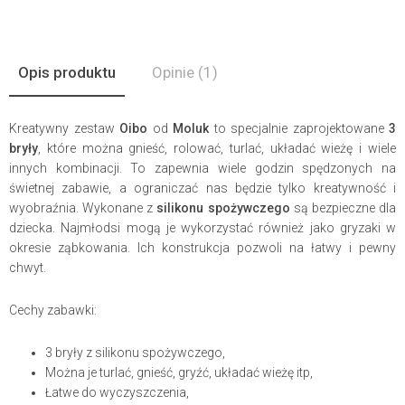
Opis produktu
Opinie
(1)
Kreatywny zestaw
Oibo
od
Moluk
to specjalnie zaprojektowane
3
bryły
, które można gnieść, rolować, turlać, układać wieżę i wiele
innych kombinacji. To zapewnia wiele godzin spędzonych na
świetnej zabawie, a ograniczać nas będzie tylko kreatywność i
wyobraźnia. Wykonane z
silikonu spożywczego
są bezpieczne dla
dziecka. Najmłodsi mogą je wykorzystać również jako gryzaki w
okresie ząbkowania. Ich konstrukcja pozwoli na łatwy i pewny
chwyt.
Cechy zabawki:
3 bryły z silikonu spożywczego,
Można je turlać, gnieść, gryźć, układać wieżę itp,
Łatwe do wyczyszczenia,