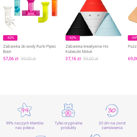
-42%
-62%
-54
Zabawka do wody Rurki Pipes
Zabawka kreatywna Hix
Puzzl
Boon
Kubeczki Moluk
57,06
zł
99,00
zł
37,16
zł
99,00
zł
69,0
99% naszych klientów
Tylko oryginalne
30 dni na zwrot
nas poleca
produkty
zamówienia