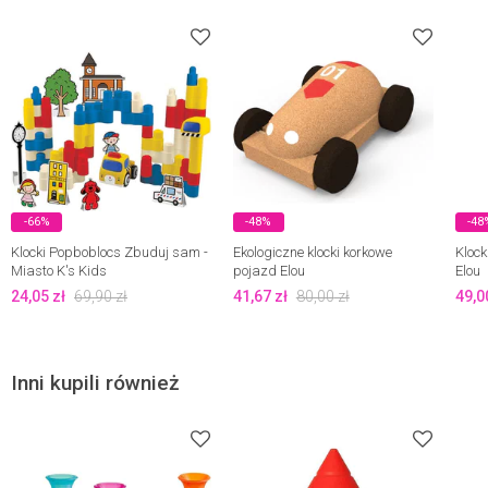
-66%
-48%
-48
Klocki Popboblocs Zbuduj sam -
Ekologiczne klocki korkowe
Klock
Miasto K's Kids
pojazd Elou
Elou
24,05
zł
69,90
zł
41,67
zł
80,00
zł
49,0
Inni kupili również