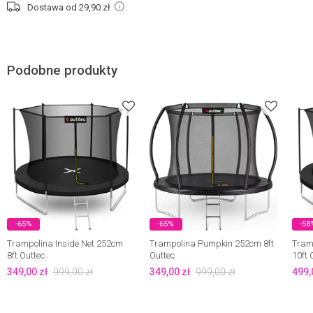
Dostawa od 29,90
zł
Podobne produkty
-65%
-65%
-58
Trampolina Inside Net 252cm
Trampolina Pumpkin 252cm 8ft
Tram
8ft Outtec
Outtec
10ft 
349,00
zł
999,00
zł
349,00
zł
999,00
zł
499,