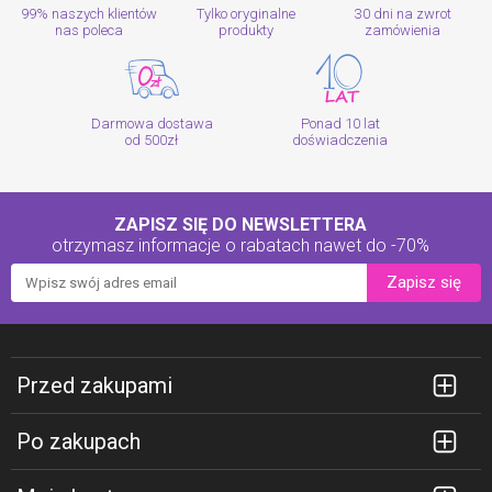
99% naszych klientów
Tylko oryginalne
30 dni na zwrot
nas poleca
produkty
zamówienia
Darmowa dostawa
Ponad 10 lat
od 500zł
doświadczenia
ZAPISZ SIĘ DO NEWSLETTERA
otrzymasz informacje o rabatach
nawet do -70%
Zapisz się
Przed zakupami
Po zakupach