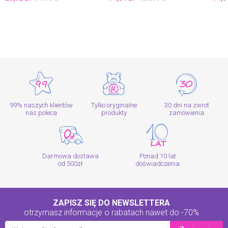
99% naszych klientów
Tylko oryginalne
30 dni na zwrot
nas poleca
produkty
zamówienia
Darmowa dostawa
Ponad 10 lat
od 500zł
doświadczenia
ZAPISZ SIĘ DO NEWSLETTERA
otrzymasz informacje o rabatach
nawet do -70%