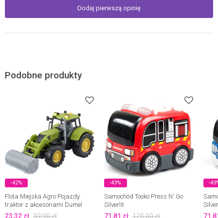
Dodaj pierwszą opinię
Podobne produkty
-42%
-43%
-43
Flota Miejska Agro Pojazdy
Samochód Tooko Press N' Go
Samo
traktor z akcesoriami Dumel
Silverlit
Silver
(mix)
23,32
zł
39,90
zł
71,81
zł
125,00
zł
71,8