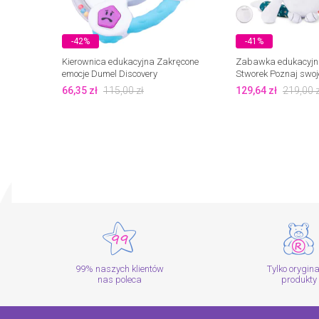
-42%
-41%
Kierownica edukacyjna Zakręcone
Zabawka edukacyjn
emocje Dumel Discovery
Stworek Poznaj swoj
Miniland
66,35
zł
115,00
zł
129,64
zł
219,00
z
99% naszych klientów
Tylko orygin
nas poleca
produkty