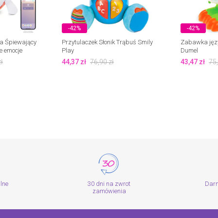
-42%
-42%
a Śpiewający
Przytulaczek Słonik Trąbuś Smily
Zabawka języ
e emocje
Play
Dumel
ł
44,37
zł
76,90
zł
43,47
zł
75
alne
30 dni na zwrot
Dar
zamówienia