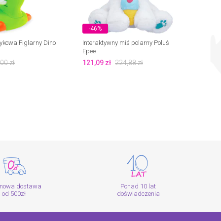
-46%
-46
kowa Figlarny Dino
Interaktywny miś polarny Poluś
Zabaw
Epee
Muzyc
,00
zł
121,09
zł
224,88
zł
29,57
mowa dostawa
Ponad 10 lat
od 500zł
doświadczenia