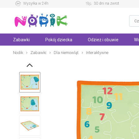
Wysyłka w 24h
30 dni na zwrot
Zabawki
Pokój dziecka
Odzież i obuwie
Wó
Nodik
Zabawki
Dla niemowląt
Interaktywne