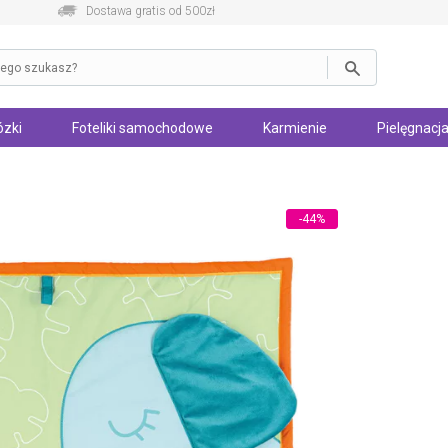
Dostawa gratis od 500zł
zki
Foteliki samochodowe
Karmienie
Pielęgnacja
-44%