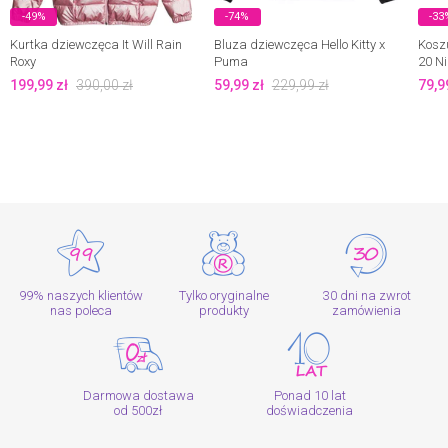
-49%
-74%
-33
Kurtka dziewczęca It Will Rain
Bluza dziewczęca Hello Kitty x
Koszu
Roxy
Puma
20 Ni
199,99
zł
390,00
zł
59,99
zł
229,99
zł
79,9
99% naszych klientów
Tylko oryginalne
30 dni na zwrot
nas poleca
produkty
zamówienia
Darmowa dostawa
Ponad 10 lat
od 500zł
doświadczenia