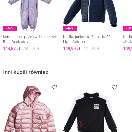
-46%
-46%
-50
Kombinezon przeciwdeszczowy
Kurtka juniorska Entrada 22
Kurt
Rain Ducksday
Light Adidas
JKUM
144,87
zł
269,04
zł
149,99
zł
279,99
zł
149,
Inni kupili również