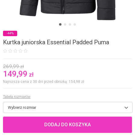
-44%
Kurtka juniorska Essential Padded Puma
269,99
zł
149,99
zł
Najniższa cena z 30 dni przed obniżką: 154,98
zł
Tabela rozmiarów
Wybierz rozmiar
DODAJ DO KOSZYKA