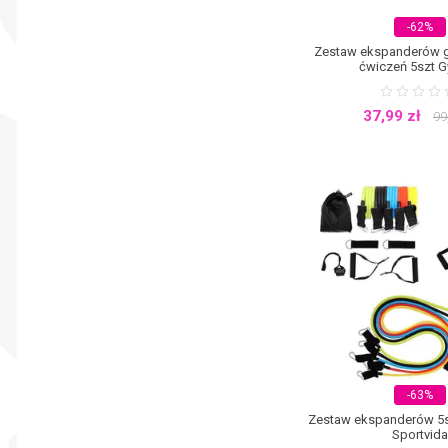
-62%
Zestaw ekspanderów
ćwiczeń 5szt 
37,99
zł
99
-63%
Zestaw ekspanderów 5s
Sportvida