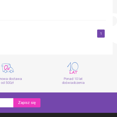
1
mowa dostawa
Ponad 10 lat
od 500zł
doświadczenia
Zapisz się