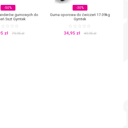
-50%
-30%
anderów gumowych do
Guma oporowa do ćwiczeń 17-39kg
eń 5szt Gymtek
Gymtek
95
zł
34,95
zł
79,95
zł
49,95
zł