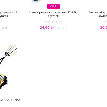
-37%
 gumowych do
Guma oporowa do ćwiczeń 12-28kg
Zestaw eksp
Gymtek
Gymtek
ćwicz
24,99
zł
39,
,95
zł
39,95
zł
zt. SV-HK0351