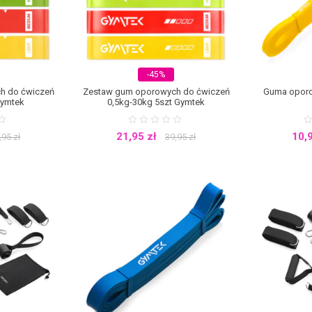
-45%
h do ćwiczeń
Zestaw gum oporowych do ćwiczeń
Guma oporo
Gymtek
0,5kg-30kg 5szt Gymtek
21,95
zł
10,
,95
zł
39,95
zł