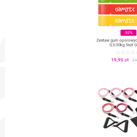
-50%
Zestaw gum oporowyc
0,5-30kg 5szt 
19,95
zł
39