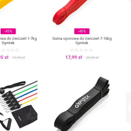
-45%
-40%
wa do ćwiczeń 1-7kg
Guma oporowa do ćwiczeń 7-16kg
Gymtek
Gymtek
95
zł
17,99
zł
19,95
zł
29,95
zł