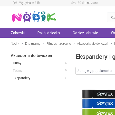
Wysyłka w 24h
30 dni na zwrot
Zabawki
Pokój dziecka
Odzież i obuwie
Wó
Nodik
Dla mamy
Fitness i zdrowie
Akcesoria do ćwiczeń
Akcesoria do ćwiczeń
Ekspandery i
Gumy
6
Taśmy
0
Ekspandery
3