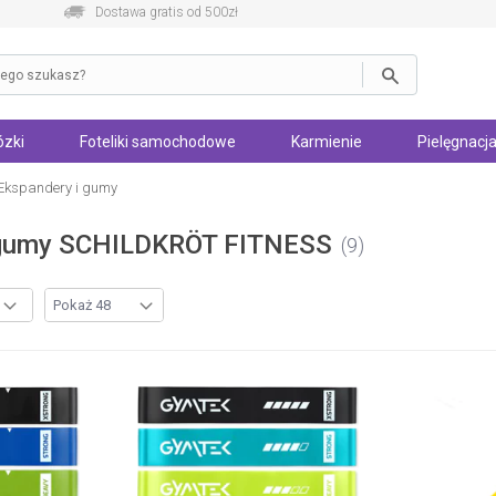
Dostawa gratis od 500zł
zki
Foteliki samochodowe
Karmienie
Pielęgnacja
Ekspandery i gumy
 gumy SCHILDKRÖT FITNESS
9