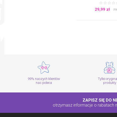
29,99
zł
79
99% naszych klientów
Tylko orygin
nas poleca
produkty
ZAPISZ SIĘ DO 
otrzymasz informacje o rabatach