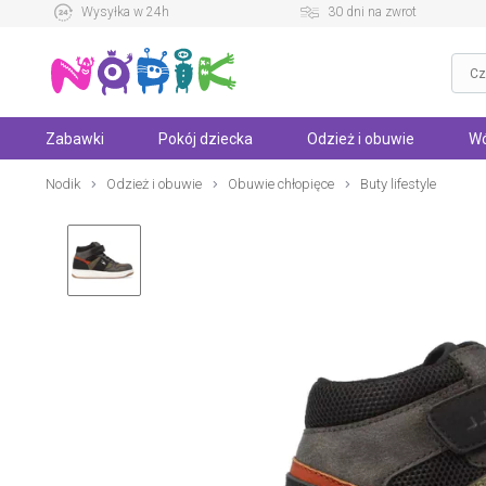
Wysyłka w 24h
30 dni na zwrot
Zabawki
Pokój dziecka
Odzież i obuwie
Wó
Nodik
Odzież i obuwie
Obuwie chłopięce
Buty lifestyle