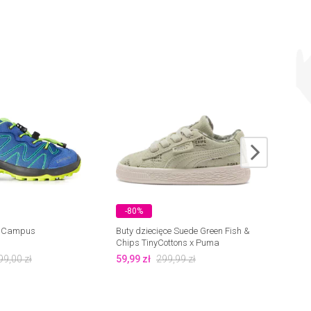
-80%
-54
Jr Campus
Buty dziecięce Suede Green Fish &
Buty m
Chips TinyCottons x Puma
99,00
zł
59,99
zł
299,99
zł
129,9