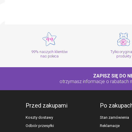
99% naszych klientów
Tylko orygin
nas poleca
produkty
ZAPISZ SIĘ DO 
otrzymasz informacje o rabatach
Przed zakupami
Po zakupac
Koszty dostawy
Stan zamówienia
Odbiór przesyłki
Reklamacje