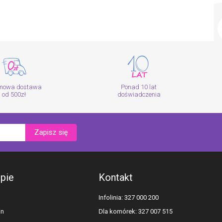
mowa dostawa
Ponad 10 lat
od 500zł
doświadczenia
Zapisz się
epie
Kontakt
Infolinia: 327 000 200
in
Dla komórek: 327 007 515