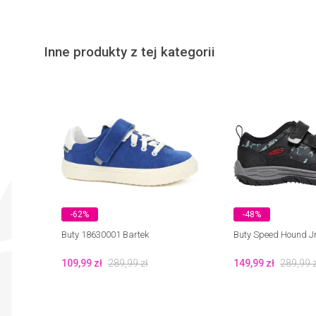
Inne produkty z tej kategorii
-62%
-48%
Buty 18630001 Bartek
Buty Speed Hound J
109,99
zł
289,99
zł
149,99
zł
289,99
z