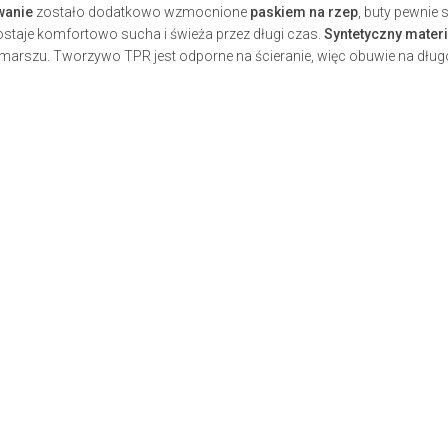
wanie
zostało dodatkowo wzmocnione
paskiem na rzep
, buty pewnie 
staje komfortowo sucha i świeża przez długi czas.
Syntetyczny materi
arszu. Tworzywo TPR jest odporne na ścieranie, więc obuwie na dług
.