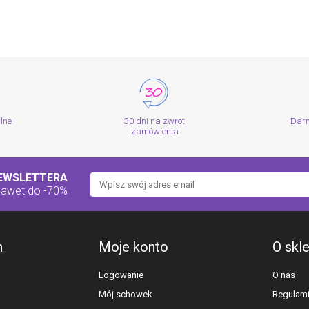
alne
30 dni na zwrot
Dar
zamówienia
NEWSLETTERA
nawet do -70%
h
Moje konto
O skl
Logowanie
O nas
Mój schowek
Regulam