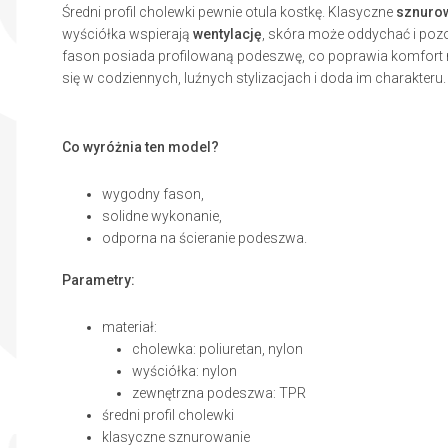
Średni profil cholewki pewnie otula kostkę. Klasyczne
sznuro
wyściółka wspierają
wentylację
, skóra może oddychać i pozo
fason posiada profilowaną podeszwę, co poprawia komfort m
się w codziennych, luźnych stylizacjach i doda im charakteru
Co wyróżnia ten model?
wygodny fason,
solidne wykonanie,
odporna na ścieranie podeszwa.
Parametry:
materiał:
cholewka: poliuretan, nylon
wyściółka: nylon
zewnętrzna podeszwa: TPR
średni profil cholewki
klasyczne sznurowanie