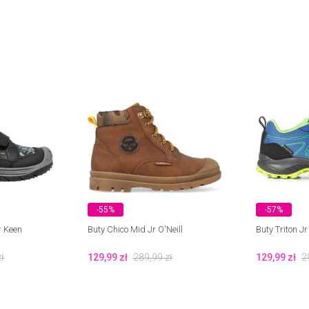
-55%
-57%
r Keen
Buty Chico Mid Jr O'Neill
Buty Triton 
ł
129,99
zł
289,99
zł
129,99
zł
2