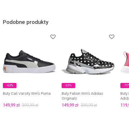
Podobne produkty
-63%
-63%
-70
Buty Cali Varsity Wm's Puma
Buty Falcon Wm's Adidas
Buty
Originals
Adid
149,99
zł
399,99
zł
149,99
zł
399,99
zł
119,